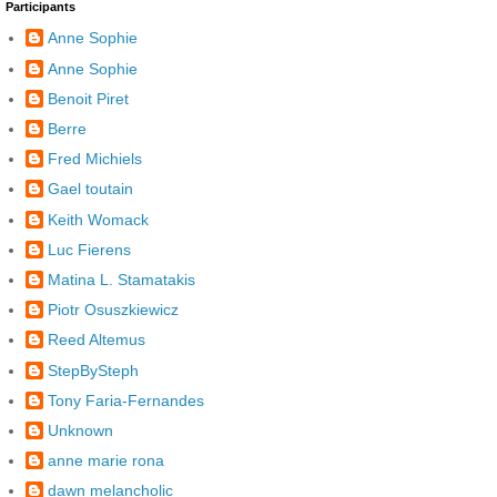
Participants
Anne Sophie
Anne Sophie
Benoit Piret
Berre
Fred Michiels
Gael toutain
Keith Womack
Luc Fierens
Matina L. Stamatakis
Piotr Osuszkiewicz
Reed Altemus
StepBySteph
Tony Faria-Fernandes
Unknown
anne marie rona
dawn melancholic