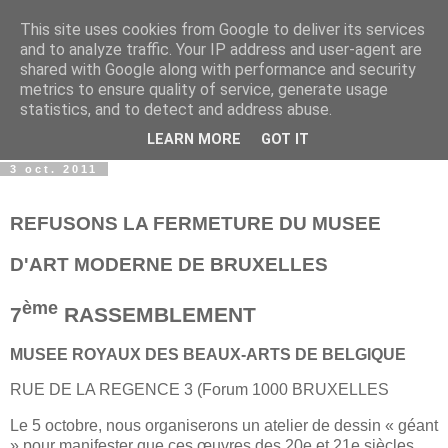
This site uses cookies from Google to deliver its services
wwwART in VIVO
and to analyze traffic. Your IP address and user-agent are
shared with Google along with performance and security
metrics to ensure quality of service, generate usage
Art et Technologies d'aujourd'hui - Today's Art and
statistics, and to detect and address abuse.
Technologies
LEARN MORE
GOT IT
3 oct. 2011
REFUSONS LA FERMETURE DU
MUSEE
D'ART MODERNE DE BRUXELLES
ème
7
RASSEMBLEMENT
MUSEE ROYAUX DES BEAUX-ARTS DE BELGIQUE
RUE DE LA REGENCE 3 (Forum 1000 BRUXELLES
Le 5 octobre, nous organiserons un atelier de dessin « géant
» pour manifester que ces œuvres des 20e et 21e siècles,