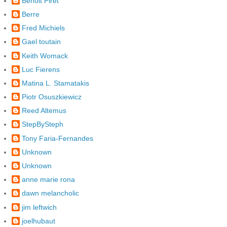
Benoit Piret
Berre
Fred Michiels
Gael toutain
Keith Womack
Luc Fierens
Matina L. Stamatakis
Piotr Osuszkiewicz
Reed Altemus
StepBySteph
Tony Faria-Fernandes
Unknown
Unknown
anne marie rona
dawn melancholic
jim leftwich
joelhubaut