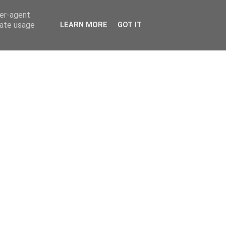
ser-agent
rate usage
LEARN MORE
GOT IT