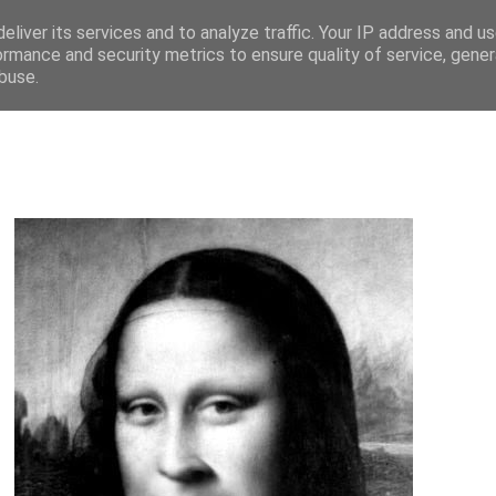
eliver its services and to analyze traffic. Your IP address and u
ormance and security metrics to ensure quality of service, gene
buse.