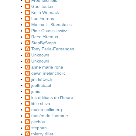
Fred Michiels
Gael toutain
Keith Womack
Luc Fierens
Matina L. Stamatakis
Piotr Osuszkiewicz
Reed Altemus
StepBySteph
Tony Faria-Fernandes
Unknown
Unknown
anne marie rona
dawn melancholic
jim leftwich
joelhubaut
junior
les éditions de l'heure
little shiva
maldo nollimerg
musée de l'homme
pitchou
stephan
thierry tillier