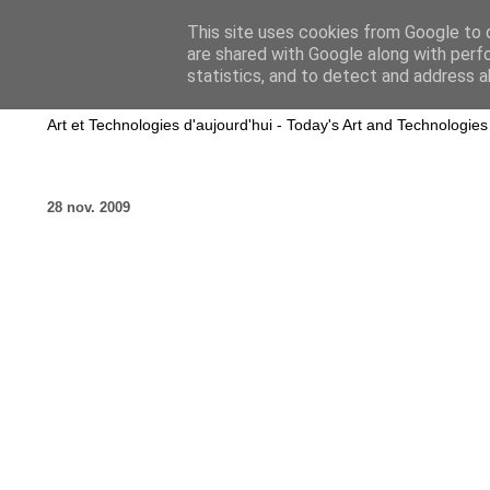
This site uses cookies from Google to d
are shared with Google along with perf
wwwART in VIVO
statistics, and to detect and address a
Art et Technologies d'aujourd'hui - Today's Art and Technologies
28 nov. 2009