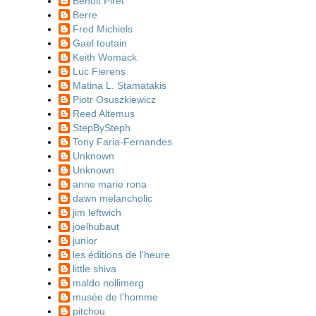
Benoit Piret
Berre
Fred Michiels
Gael toutain
Keith Womack
Luc Fierens
Matina L. Stamatakis
Piotr Osuszkiewicz
Reed Altemus
StepBySteph
Tony Faria-Fernandes
Unknown
Unknown
anne marie rona
dawn melancholic
jim leftwich
joelhubaut
junior
les éditions de l'heure
little shiva
maldo nollimerg
musée de l'homme
pitchou