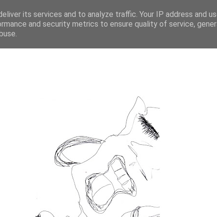
eliver its services and to analyze traffic. Your IP address and u
ormance and security metrics to ensure quality of service, gene
buse.