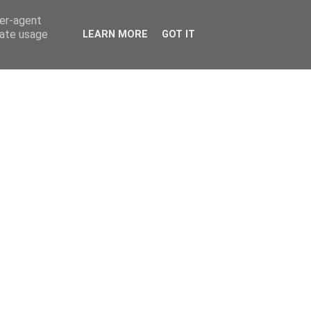
ser-agent
rate usage
LEARN MORE
GOT IT