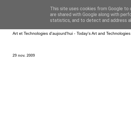
This site uses cookies from Google to d
are shared with Google along with perf
wwwART in VIVO
statistics, and to detect and address a
Art et Technologies d'aujourd'hui - Today's Art and Technologies
29 nov. 2009