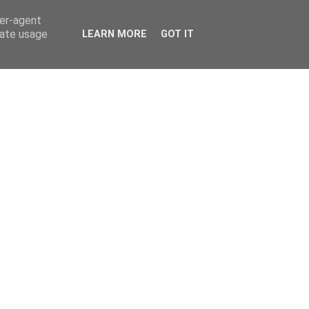
ser-agent
rate usage
LEARN MORE
GOT IT