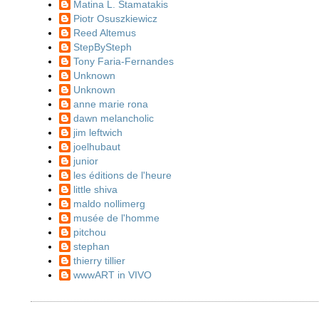
Matina L. Stamatakis
Piotr Osuszkiewicz
Reed Altemus
StepBySteph
Tony Faria-Fernandes
Unknown
Unknown
anne marie rona
dawn melancholic
jim leftwich
joelhubaut
junior
les éditions de l'heure
little shiva
maldo nollimerg
musée de l'homme
pitchou
stephan
thierry tillier
wwwART in VIVO