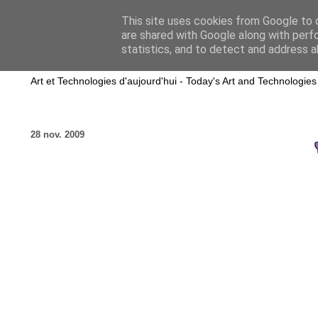
This site uses cookies from Google to d
are shared with Google along with perf
wwwART in VIVO
statistics, and to detect and address a
Art et Technologies d'aujourd'hui - Today's Art and Technologies
28 nov. 2009