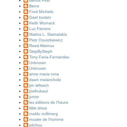
Benoit Piret
Berre
Fred Michiels
Gael toutain
Keith Womack
Luc Fierens
Matina L. Stamatakis
Piotr Osuszkiewicz
Reed Altemus
StepBySteph
Tony Faria-Fernandes
Unknown
Unknown
anne marie rona
dawn melancholic
jim leftwich
joelhubaut
junior
les éditions de l'heure
little shiva
maldo nollimerg
musée de l'homme
pitchou