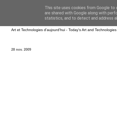
This site uses cookies from Google to d
are shared with Google along with perf
wwwART in VIVO
statistics, and to detect and address a
Art et Technologies d'aujourd'hui - Today's Art and Technologies
28 nov. 2009