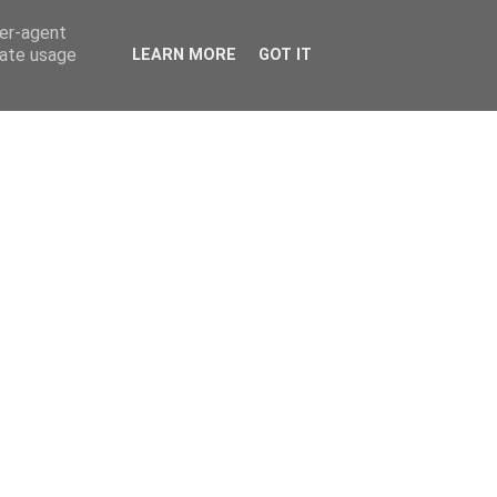
ser-agent
rate usage
LEARN MORE
GOT IT