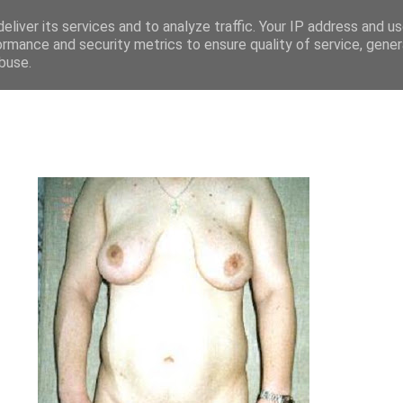
eliver its services and to analyze traffic. Your IP address and u
ormance and security metrics to ensure quality of service, gene
buse.