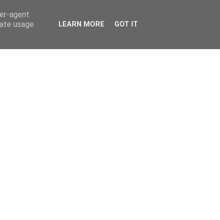
ser-agent
rate usage
LEARN MORE
GOT IT