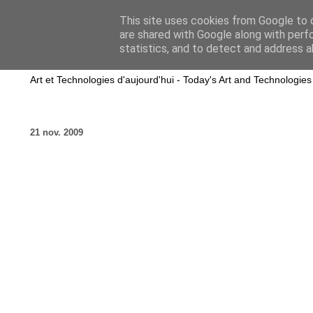
This site uses cookies from Google to d
are shared with Google along with perf
wwwART in VIVO
statistics, and to detect and address a
Art et Technologies d'aujourd'hui - Today's Art and Technologies
21 nov. 2009