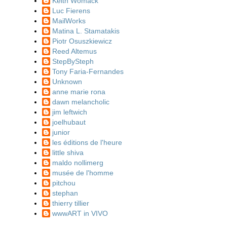
Keith Womack
Luc Fierens
MailWorks
Matina L. Stamatakis
Piotr Osuszkiewicz
Reed Altemus
StepBySteph
Tony Faria-Fernandes
Unknown
anne marie rona
dawn melancholic
jim leftwich
joelhubaut
junior
les éditions de l'heure
little shiva
maldo nollimerg
musée de l'homme
pitchou
stephan
thierry tillier
wwwART in VIVO