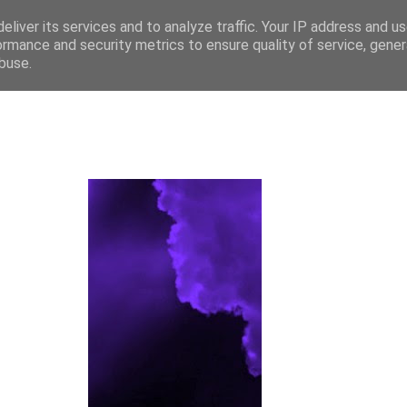
eliver its services and to analyze traffic. Your IP address and u
ormance and security metrics to ensure quality of service, gene
buse.