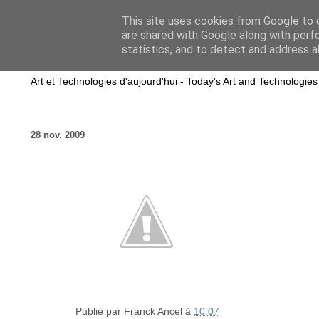
This site uses cookies from Google to d
are shared with Google along with perf
wwwART in VIVO
statistics, and to detect and address a
Art et Technologies d'aujourd'hui - Today's Art and Technologies
28 nov. 2009
Publié par
Franck Ancel
à
10:07