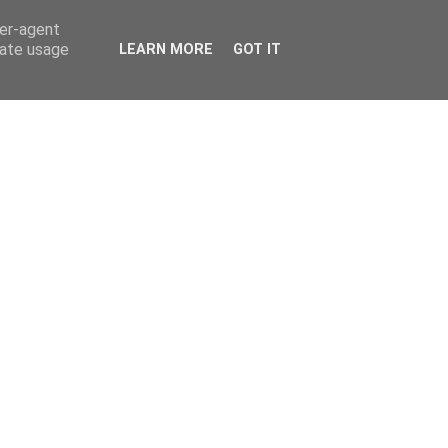
ser-agent
rate usage
LEARN MORE
GOT IT