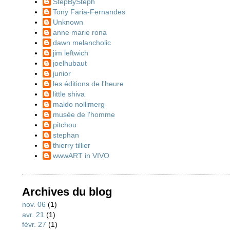
StepBySteph
Tony Faria-Fernandes
Unknown
anne marie rona
dawn melancholic
jim leftwich
joelhubaut
junior
les éditions de l'heure
little shiva
maldo nollimerg
musée de l'homme
pitchou
stephan
thierry tillier
wwwART in VIVO
Archives du blog
nov. 06
(1)
avr. 21
(1)
févr. 27
(1)