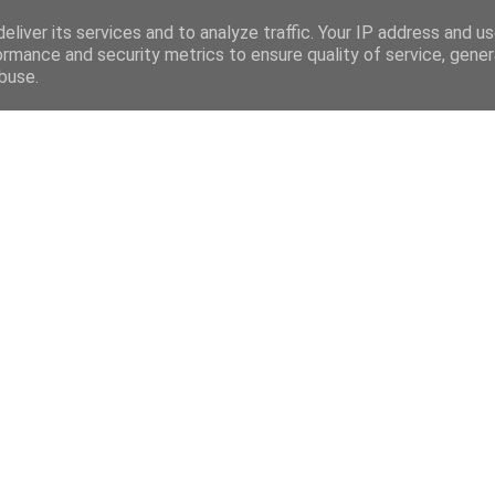
eliver its services and to analyze traffic. Your IP address and u
ormance and security metrics to ensure quality of service, gene
buse.