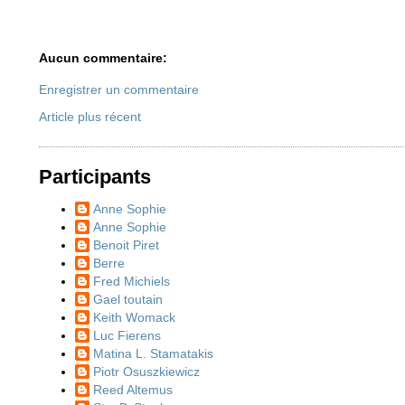
Aucun commentaire:
Enregistrer un commentaire
Article plus récent
Participants
Anne Sophie
Anne Sophie
Benoit Piret
Berre
Fred Michiels
Gael toutain
Keith Womack
Luc Fierens
Matina L. Stamatakis
Piotr Osuszkiewicz
Reed Altemus