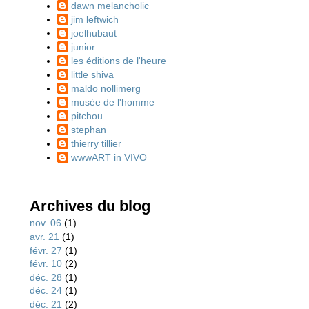
dawn melancholic
jim leftwich
joelhubaut
junior
les éditions de l'heure
little shiva
maldo nollimerg
musée de l'homme
pitchou
stephan
thierry tillier
wwwART in VIVO
Archives du blog
nov. 06
(1)
avr. 21
(1)
févr. 27
(1)
févr. 10
(2)
déc. 28
(1)
déc. 24
(1)
déc. 21
(2)