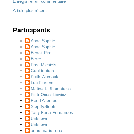
Enregistrer un commentaire
Article plus récent
Participants
Anne Sophie
Anne Sophie
Benoit Piret
Berre
Fred Michiels
Gael toutain
Keith Womack
Luc Fierens
Matina L. Stamatakis
Piotr Osuszkiewicz
Reed Altemus
StepBySteph
Tony Faria-Fernandes
Unknown
Unknown
anne marie rona