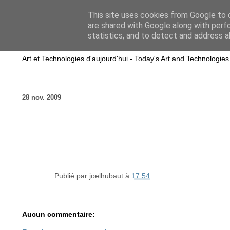
This site uses cookies from Google to d
are shared with Google along with perf
wwwART in VIVO
statistics, and to detect and address a
Art et Technologies d'aujourd'hui - Today's Art and Technologies
28 nov. 2009
Publié par
joelhubaut
à
17:54
Aucun commentaire: