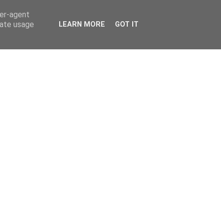
ser-agent
rate usage
LEARN MORE
GOT IT