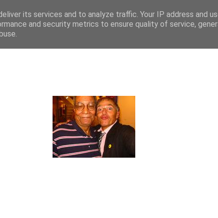
eliver its services and to analyze traffic. Your IP address and u
ormance and security metrics to ensure quality of service, gene
buse.