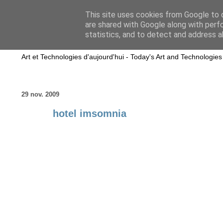
This site uses cookies from Google to d
are shared with Google along with perf
wwwART in VIVO
statistics, and to detect and address a
Art et Technologies d'aujourd'hui - Today's Art and Technologies
29 nov. 2009
hotel imsomnia