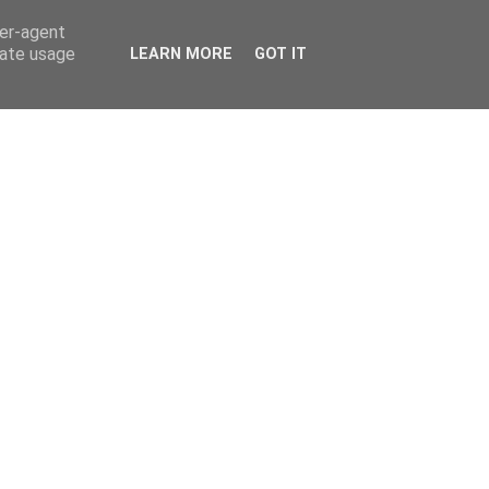
ser-agent
rate usage
LEARN MORE
GOT IT