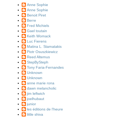
Anne Sophie
Anne Sophie
Benoit Piret
Berre
Fred Michiels
Gael toutain
Keith Womack
Luc Fierens
Matina L. Stamatakis
Piotr Osuszkiewicz
Reed Altemus
StepBySteph
Tony Faria-Fernandes
Unknown
Unknown
anne marie rona
dawn melancholic
jim leftwich
joelhubaut
junior
les éditions de l'heure
little shiva