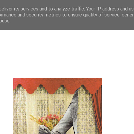
eliver its services and to analyze traffic. Your IP address and u
ormance and security metrics to ensure quality of service, gene
buse.