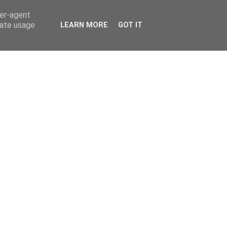
ser-agent
rate usage
LEARN MORE
GOT IT