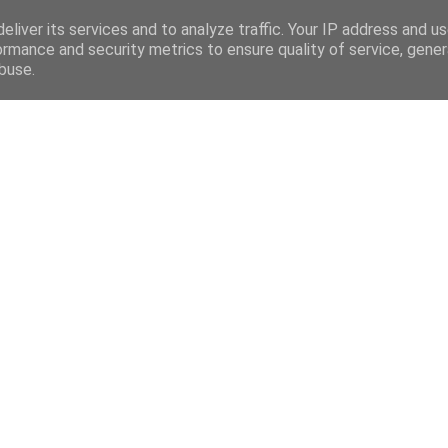
eliver its services and to analyze traffic. Your IP address and u
ormance and security metrics to ensure quality of service, gene
buse.