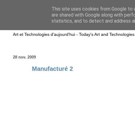
This site uses cookies from Google to d
are shared with Google along with perf
wwwART in VIVO
statistics, and to detect and address a
Art et Technologies d'aujourd'hui - Today's Art and Technologies
28 nov. 2009
Manufacturé 2