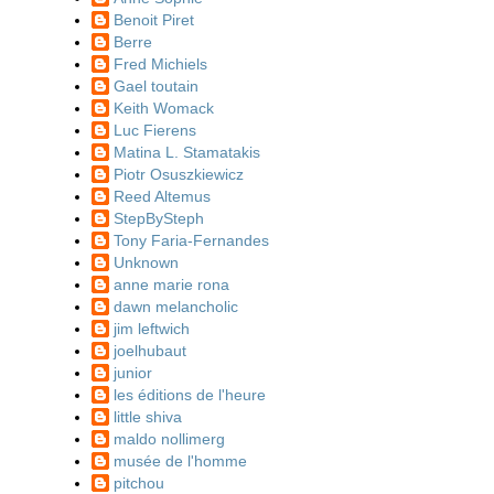
Benoit Piret
Berre
Fred Michiels
Gael toutain
Keith Womack
Luc Fierens
Matina L. Stamatakis
Piotr Osuszkiewicz
Reed Altemus
StepBySteph
Tony Faria-Fernandes
Unknown
anne marie rona
dawn melancholic
jim leftwich
joelhubaut
junior
les éditions de l'heure
little shiva
maldo nollimerg
musée de l'homme
pitchou