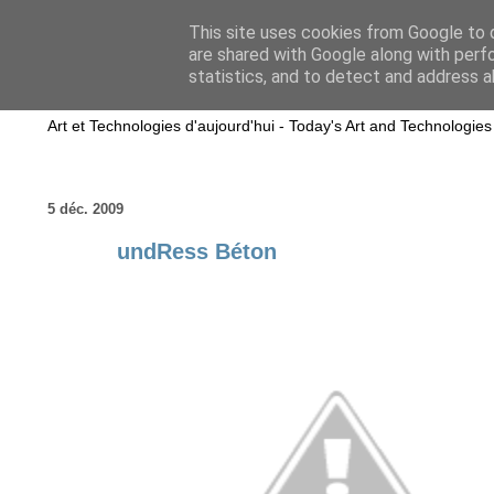
This site uses cookies from Google to d
are shared with Google along with perf
wwwART in VIVO
statistics, and to detect and address a
Art et Technologies d'aujourd'hui - Today's Art and Technologies
5 déc. 2009
undRess Béton