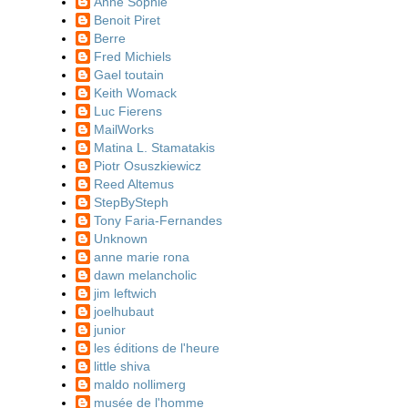
Anne Sophie
Benoit Piret
Berre
Fred Michiels
Gael toutain
Keith Womack
Luc Fierens
MailWorks
Matina L. Stamatakis
Piotr Osuszkiewicz
Reed Altemus
StepBySteph
Tony Faria-Fernandes
Unknown
anne marie rona
dawn melancholic
jim leftwich
joelhubaut
junior
les éditions de l'heure
little shiva
maldo nollimerg
musée de l'homme