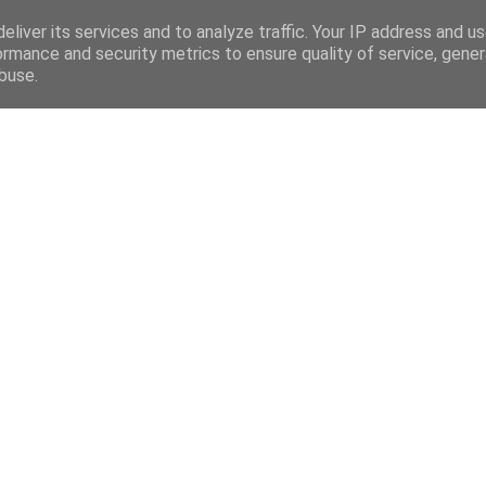
eliver its services and to analyze traffic. Your IP address and u
ormance and security metrics to ensure quality of service, gene
buse.