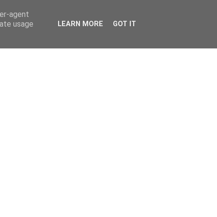
ser-agent
rate usage
LEARN MORE
GOT IT